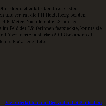
tersheim ebenfalls bei ihren ersten
en und vertrat die PH Heidelberg bei den
 400 Meter. Nachdem die 23-Jährige
 im Feld der Läuferinnen feststeckte, konnte sie
nd überquerte in starken 59,13 Sekunden die
len 5. Platz bedeutete.
NEXT POST
Viele Medaillen und Bestzeiten bei Badischen