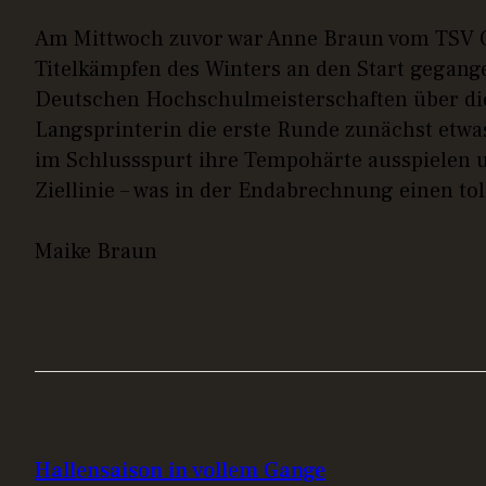
Am Mittwoch zuvor war Anne Braun vom TSV Of
Titelkämpfen des Winters an den Start gegang
Deutschen Hochschulmeisterschaften über die
Langsprinterin die erste Runde zunächst etwas
im Schlussspurt ihre Tempohärte ausspielen u
Ziellinie – was in der Endabrechnung einen tol
Maike Braun
BEITRAGS-
PREVIOUS POST
Hallensaison in vollem Gange