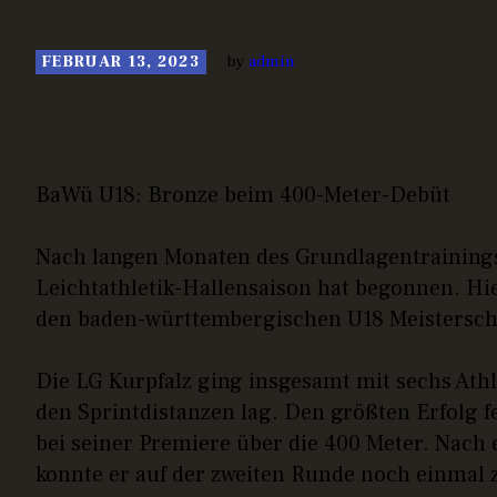
by
admin
FEBRUAR 13, 2023
BaWü U18: Bronze beim 400-Meter-Debüt
Nach langen Monaten des Grundlagentrainings 
Leichtathletik-Hallensaison hat begonnen. H
den baden-württembergischen U18 Meisterschaf
Die LG Kurpfalz ging insgesamt mit sechs Athl
den Sprintdistanzen lag. Den größten Erfolg 
bei seiner Premiere über die 400 Meter. Nach
konnte er auf der zweiten Runde noch einmal 