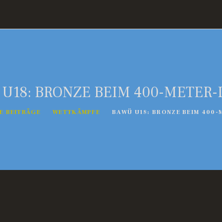
U18: BRONZE BEIM 400-METER
E BEITRÄGE
WETTKÄMPFE
BAWÜ U18: BRONZE BEIM 400-