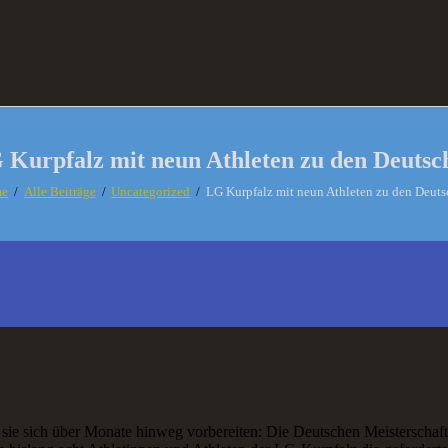
 Kurpfalz mit neun Athleten zu den Deutsc
e
Alle Beiträge
Uncategorized
LG Kurpfalz mit neun Athleten zu den Deut
f sie sich über Monate hinweg vorbereiten: Die Deutschen Meisterschaft