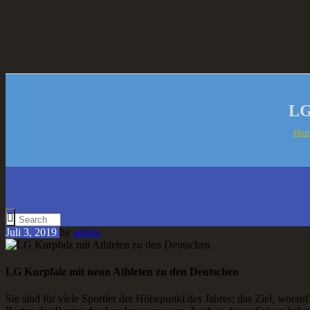
LG
Hom
Juli 3, 2019
by
admin
LG Kurpfalz mit neun Athleten zu den Deutschen
Sie sind für viele Sportler der Höhepunkt des Jahres; das Ziel, worau