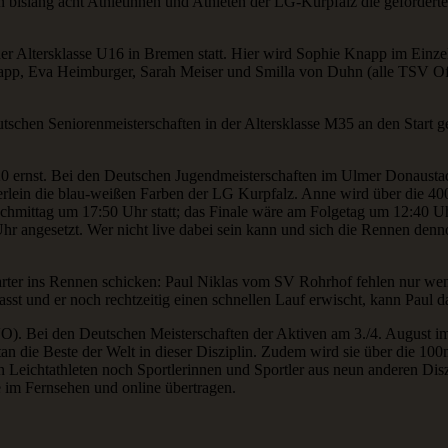
 bislang acht Athletinnen und Athleten der LG-Kurpfalz die gefordert
 der Altersklasse U16 in Bremen statt. Hier wird Sophie Knapp im Einz
app, Eva Heimburger, Sarah Meiser und Smilla von Duhn (alle TSV Of
hen Seniorenmeisterschaften in der Altersklasse M35 an den Start geh
8/U20 ernst. Bei den Deutschen Jugendmeisterschaften im Ulmer Donaus
lein die blau-weißen Farben der LG Kurpfalz. Anne wird über die 400
achmittag um 17:50 Uhr statt; das Finale wäre am Folgetag um 12:40 Uhr
Uhr angesetzt. Wer nicht live dabei sein kann und sich die Rennen de
rter ins Rennen schicken: Paul Niklas vom SV Rohrhof fehlen nur wenig
st und er noch rechtzeitig einen schnellen Lauf erwischt, kann Paul da
). Bei den Deutschen Meisterschaften der Aktiven am 3./4. August im 
tan die Beste der Welt in dieser Disziplin. Zudem wird sie über die 1
chtathleten noch Sportlerinnen und Sportler aus neun anderen Diszi
 im Fernsehen und online übertragen.