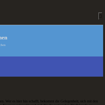
hen
schen
en. Wer es hier hin schafft, bekommt die Gelegenheit, sich mit den