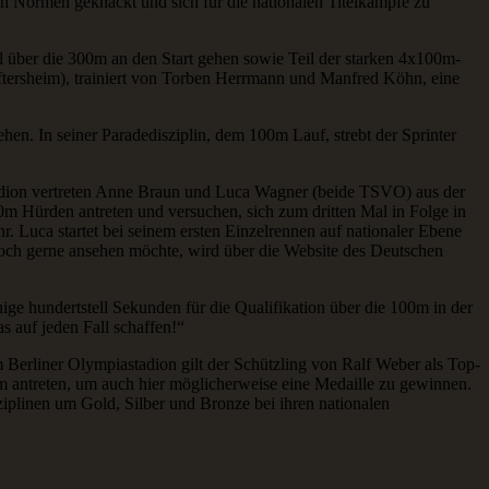
en Normen geknackt und sich für die nationalen Titelkämpfe zu
el über die 300m an den Start gehen sowie Teil der starken 4x100m-
tersheim), trainiert von Torben Herrmann und Manfred Köhn, eine
en. In seiner Paradedisziplin, dem 100m Lauf, strebt der Sprinter
tadion vertreten Anne Braun und Luca Wagner (beide TSVO) aus der
m Hürden antreten und versuchen, sich zum dritten Mal in Folge in
. Luca startet bei seinem ersten Einzelrennen auf nationaler Ebene
nnoch gerne ansehen möchte, wird über die Website des Deutschen
e hundertstell Sekunden für die Qualifikation über die 100m in der
s auf jeden Fall schaffen!“
Berliner Olympiastadion gilt der Schützling von Ralf Weber als Top-
00m antreten, um auch hier möglicherweise eine Medaille zu gewinnen.
plinen um Gold, Silber und Bronze bei ihren nationalen