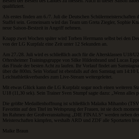
Besten der Besten des Landes zu messen. Auch in dieser Saison haben
qualifiziert.
Als erstes finden am 6./7. Juli die Deutschen Schülermeisterschaften
Staffel sein. Gemeinsam wird das Team um Greta Ziegler, Sophie Kn
neue Saison-Bestzeit in Angriff nehmen.
Knapp zwei Wochen später wird Torben Herrmann selbst bei den Deutsc
von der LG Kurpfalz eine Zeit unter 12 Sekunden an.
Am 27./28. Juli wird es schließlich auch für die Altersklassen U1
Oftersheimer Trainingsgruppe von Silke Hildenbrand und Lucas Epper
das Finale der besten Acht zu laufen. Ihr Vorlauf findet am Samstagn
über die 800m. Sein Vorlauf ist ebenfalls auf den Samstag um 14:10 
Leichtathletikverbandes zum Live-Stream weitergeleitet.
Mit etwas Glück kann die LG Kurpfalz sogar noch einen weiteren Sta
U18 (11,30 sek). Sein Trainer Sven Stumpf sagte dazu: „Wenn alles pas
Die größte Medaillenhoffnung ist schließlich Malaika Mihambo (TSVO
Favoritin auf den Titel im Weitsprung der Frauen, ist sie doch momen
Im Rahmen der Großveranstaltung „DIE FINALS“ werden neben den Lei
Meisterschaften kämpfen, weshalb ARD und ZDF alle Sportarten live
Maike Braun