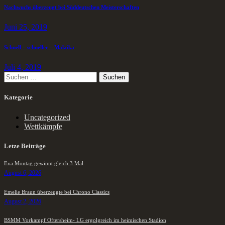
Beitrags-
Previous
Nachwuchs überzeugt bei Süddeutschen Meisterschaften
post
Navigation
Juni 25, 2019
Next
Schnell – schneller – Malaika
post
Juli 4, 2019
Suche
nach:
Kategorie
Uncategorized
Wettkämpfe
Letze Beiträge
Eva Montag gewinnt gleich 3 Mal
August 6, 2026
Emelie Braun überzeugte bei Chrono Classics
August 2, 2026
BSMM Vorkampf Oftersheim- LG ergolgreich im heimischen Stadion