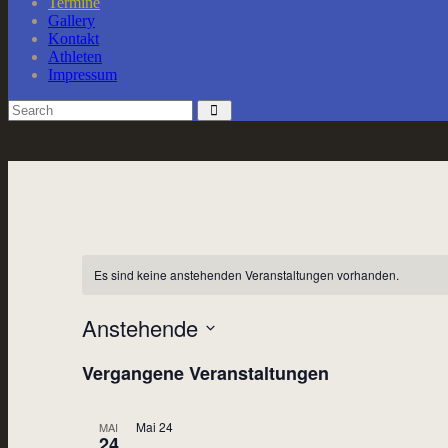
Termine
Gallery
Kontakt
Athleten
Impressum
Es sind keine anstehenden Veranstaltungen vorhanden.
Anstehende
Datum
Vergangene Veranstaltungen
wählen.
Mai 24
MAI
24