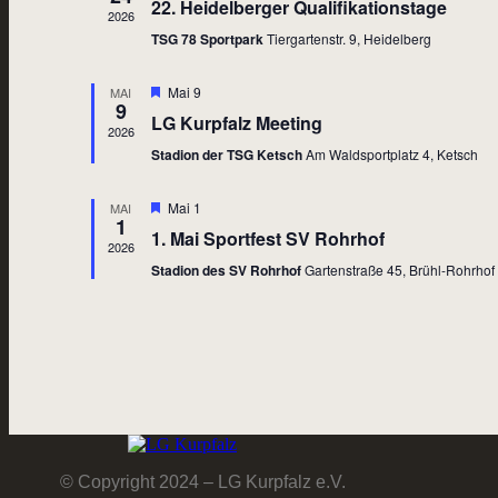
22. Heidelberger Qualifikationstage
2026
TSG 78 Sportpark
Tiergartenstr. 9, Heidelberg
Hervorgehoben
Mai 9
MAI
9
LG Kurpfalz Meeting
2026
Stadion der TSG Ketsch
Am Waldsportplatz 4, Ketsch
Hervorgehoben
Mai 1
MAI
1
1. Mai Sportfest SV Rohrhof
2026
Stadion des SV Rohrhof
Gartenstraße 45, Brühl-Rohrhof
© Copyright 2024 – LG Kurpfalz e.V.