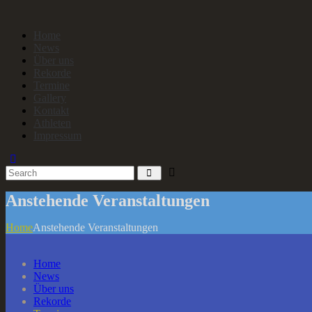
Home
News
Über uns
Rekorde
Termine
Gallery
Kontakt
Athleten
Impressum
Anstehende Veranstaltungen
Home
Anstehende Veranstaltungen
Home
News
Über uns
Rekorde