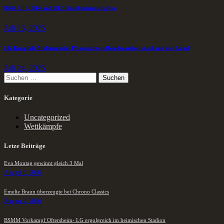
RNK U16, U14 und U12 Einzelmeisterschaften
Juli 13, 2025
LG Kurpfalz Athleten beim Pfungstädter Abendsportfest stark mit der Kugel
Juli 24, 2025
Kategorie
Uncategorized
Wettkämpfe
Letze Beiträge
Eva Montag gewinnt gleich 3 Mal
August 6, 2026
Emelie Braun überzeugte bei Chrono Classics
August 2, 2026
BSMM Vorkampf Oftersheim- LG ergolgreich im heimischen Stadion