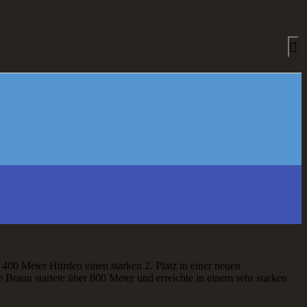
00 Meter Hürden einen starken 2. Platz in einer neuen
raun startete über 800 Meter und erreichte in einem sehr starken