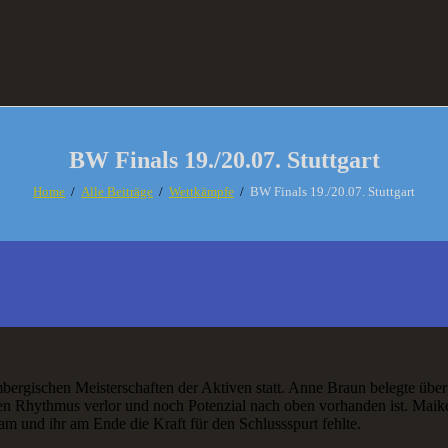
BW Finals 19./20.07. Stuttgart
Home
Alle Beiträge
Wettkämpfe
BW Finals 19./20.07. Stuttgart
gischen Meisterschaften der Aktiven statt. Anne Braun belegte über 4
n Rhythmus verlor und noch Potenzial nach oben vorhanden ist. Maike B
m und ihr am Ende die Kraft für den Schlussspurt fehlte.