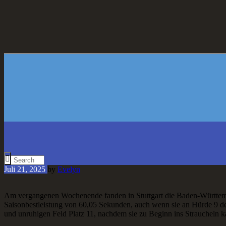
Juli 21, 2025
by
Evelyn
Am vergangenen Wochenende fanden in Stuttgart die Baden-Württember
Saisonbestleistung von 60,05 Sekunden, auch wenn sie an Hürde 9 de
und unruhigen Feld Platz 11, nachdem sie zu Beginn ins Straucheln ka