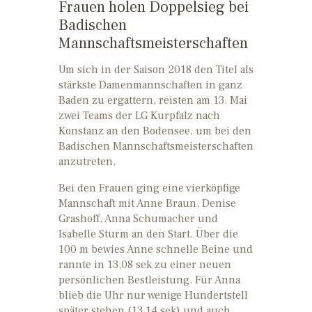
Frauen holen Doppelsieg bei
KONTAKT
Badischen
ATHLETEN
Mannschaftsmeisterschaften
IMPRESSUM
Um sich in der Saison 2018 den Titel als
stärkste Damenmannschaften in ganz
Baden zu ergattern, reisten am 13. Mai
zwei Teams der LG Kurpfalz nach
Konstanz an den Bodensee, um bei den
Badischen Mannschaftsmeisterschaften
anzutreten.
Bei den Frauen ging eine vierköpfige
Mannschaft mit Anne Braun, Denise
Grashoff, Anna Schumacher und
Isabelle Sturm an den Start. Über die
100 m bewies Anne schnelle Beine und
rannte in 13,08 sek zu einer neuen
persönlichen Bestleistung. Für Anna
blieb die Uhr nur wenige Hundertstell
später stehen (13,14 sek) und auch