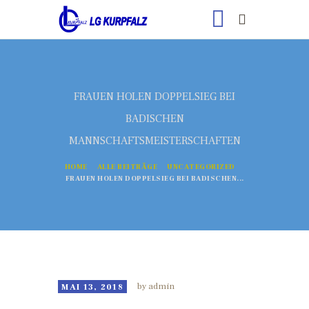
FRAUEN HOLEN DOPPELSIEG BEI
BADISCHEN
MANNSCHAFTSMEISTERSCHAFTEN
HOME
ALLE BEITRÄGE
UNCATEGORIZED
FRAUEN HOLEN DOPPELSIEG BEI BADISCHEN...
HOME
NEWS
ÜBER UNS
REKORDE
TERMINE
MAI 13, 2018
by
admin
GALLERY