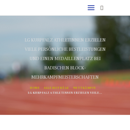
LG KURPFALZ ATHLETINNEN ERZIELEN
VIELE PERSÖNLICHE BESTLEISTUNGEN
UND EINEN MEDAILLENPLATZ BEI
BADISCHEN BLOCK-
MEHRKAMPFMEISTERSCHAFTEN
HOME
ALLE BEITRÄGE
WETTKÄMPFE
LG KURPFALZ ATHLETINNEN ERZIELEN VIELE...