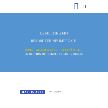
LG MEETING MIT
REKORDTEILNEHMERZAHL
HOME
ALLE BEITRÄGE
WETTKÄMPFE
LG MEETING MIT REKORDTEILNEHMERZAHL
MAI 10, 2026
by
Evelyn