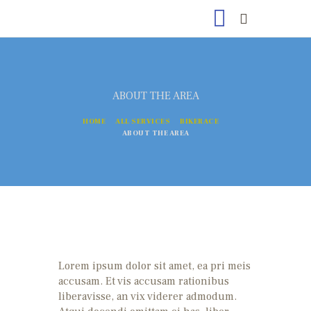
ABOUT THE AREA
HOME
HOME
ALL SERVICES
BIKERACE
NEWS
ABOUT THE AREA
ÜBER UNS
REKORDE
TERMINE
GALLERY
KONTAKT
ATHLETEN
Lorem ipsum dolor sit amet, ea pri meis
accusam. Et vis accusam rationibus
IMPRESSUM
liberavisse, an vix viderer admodum.