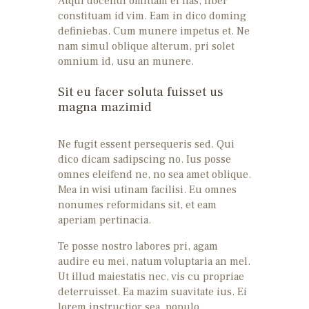
Atqui docendi omittam ei has, liber
constituam id vim. Eam in dico doming
definiebas. Cum munere impetus et. Ne
nam simul oblique alterum, pri solet
omnium id, usu an munere.
Sit eu facer soluta fuisset us
magna mazimid
Ne fugit essent persequeris sed. Qui
dico dicam sadipscing no. Ius posse
omnes eleifend ne, no sea amet oblique.
Mea in wisi utinam facilisi. Eu omnes
nonumes reformidans sit, et eam
aperiam pertinacia.
Te posse nostro labores pri, agam
audire eu mei, natum voluptaria an mel.
Ut illud maiestatis nec, vis cu propriae
deterruisset. Ea mazim suavitate ius. Ei
lorem instructior sea, populo